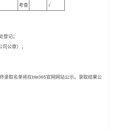
考查
√
师处登记；
公司公章）；
录取名单将在bte365官网网站公示。录取结果公