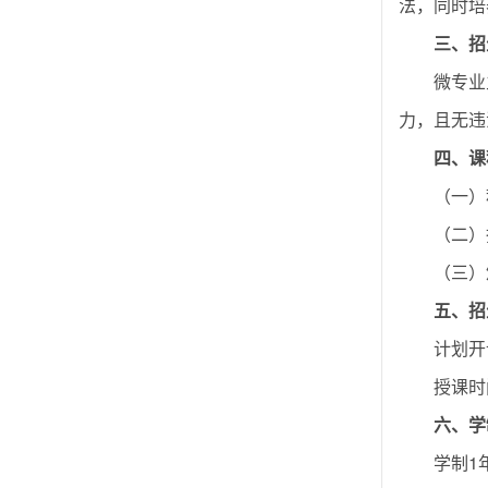
法，同时培
三
、招
微专业
力，且无违
四
、
课
（一）
（二）
（三）
五、招
计划开
授课时
六
、
学
学制1