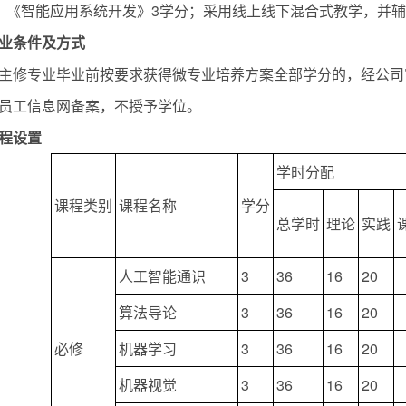
；《智能应用系统开发》3学分；采用线上线下混合式教学，并
业条件及方式
主修专业毕业前按要求获得微专业培养方案全部学分的，经公司
员工信息网备案，不授予学位。
程设置
学时分配
课程类别
课程名称
学分
总学时
理论
实践
人工智能通识
3
36
16
20
算法导论
3
36
16
20
必修
机器学习
3
36
16
20
机器视觉
3
36
16
20