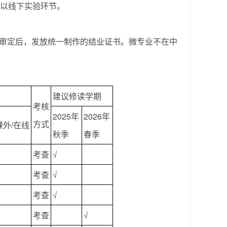
辅以线下实验环节。
审定后，发放统一制作的结业证书。微专业不在中
建议修读学期
考核
2025年
2026年
方式
课外/在线
秋季
春季
考查
√
考查
√
考查
√
考查
√