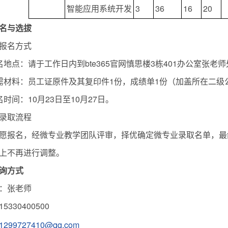
智能应用系统开发
3
36
16
20
名与选拔
报名方式
名地点：请于工作日内到bte365官网慎思楼3栋401办公室张老
需材料：员工证原件及其复印件1份，成绩单1份（加盖所在二级
名时间：10月23日至10月27日。
录取流程
愿报名，经微专业教学团队评审，择优确定微专业录取名单，最终
上不再进行调整。
询方式
：张老师
5330400500
1299727410@qq.com