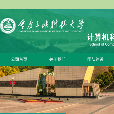
公司首页
关于我们
团队建设