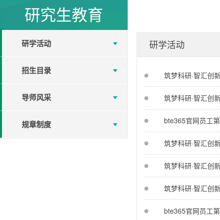
研究生教育
研学活动
研学活动
招生目录
筑梦科研·智汇创
导师风采
筑梦科研·智汇创
bte365官网员工
规章制度
筑梦科研·智汇创
筑梦科研·智汇创
筑梦科研·智汇创
bte365官网员