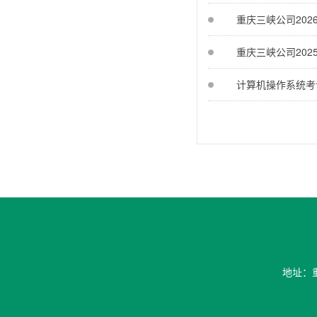
重庆三峡公司20
重庆三峡公司20
计算机操作系统考
地址：