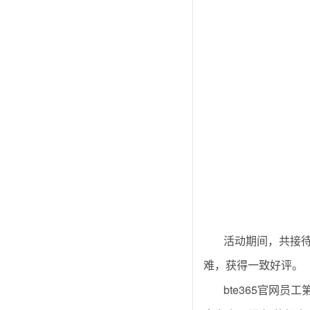
活动期间，共接
难，获得一致好评。
​bte365官网员