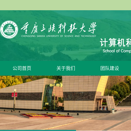
公司首页
关于我们
团队建设