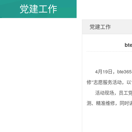
党建工作
党建工作
b
4月19日，bte
志愿服务
活动
，
以
修”
活动现场，员工
测、精准维修，同时