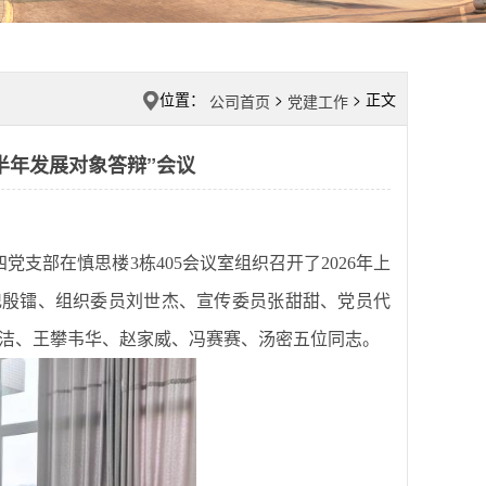
位置：
>
> 正文
公司首页
党建工作
上半年发展对象答辩”会议
：
第四党支部在慎思楼
3
栋
405
会议室组织召开了
2026
年上
书记殷镭、组织委员刘世杰、宣传委员张甜甜、党员代
洁、王攀韦华、赵家威、冯赛赛、汤密五位同志。