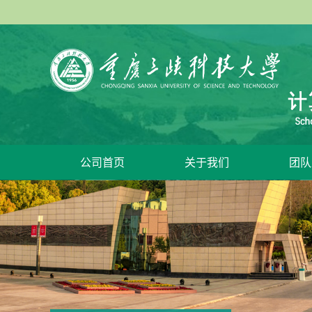
公司首页
关于我们
团队