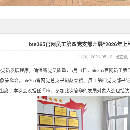
bte365官网员工第四党支部开展“2026年
时间：2026-05-12 点击数
格党员发展程序，确保新党员质量，
5
月
11
日，bte365官网员工
象答辩会。bte365官网党总支书记赵春哲、员工第四党支部
出席了本次会议担任评审。参加此次答辩的发展对象人选包括沈